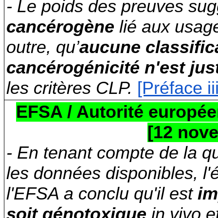
- Le poids des preuves sugg
cancérogène
lié aux usage
outre, qu’
aucune classific
cancérogénicité n'est just
les critères CLP.
[Préface ii
EFSA / Autorité europée
[12 nov
- En tenant compte de la qua
les données disponibles, l'é
l'EFSA a conclu qu'il est
im
soit génotoxique
in vivo e