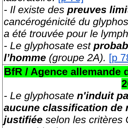
- Il existe des
preuves limi
cancérogénicité du glyphos
a été trouvée pour le lym
- Le glyphosate est
probab
l’homme
(groupe 2A).
[p 7
BfR / Agence allemande de
2
- Le glyphosate
n'induit p
aucune classification de 
justifiée
selon les critères