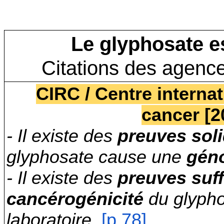
Le glyphosate e
Citations des agence
CIRC / Centre internat
cancer [2
- Il existe des
preuves sol
glyphosate cause une
géno
- Il existe des
preuves suff
cancérogénicité
du glypho
laboratoire.
[p 78]