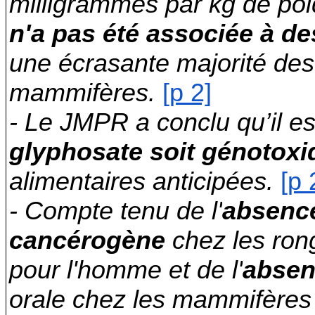
milligrammes par kg de poids
n'a pas été associée à de
une écrasante majorité de
mammifères.
[p 2]
- Le JMPR a conclu qu’il e
glyphosate soit génotoxi
alimentaires anticipées.
[p 
- Compte tenu de l'
absence
cancérogène
chez les ron
pour l'homme et de l'
absen
orale chez les mammifères